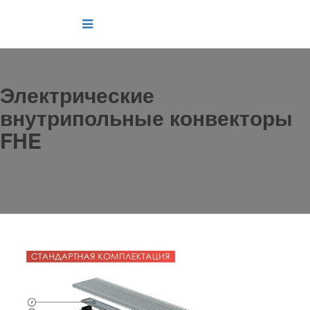
Электрические
внутрипольные конвекторы
FHE