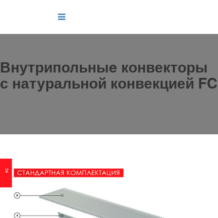
Внутрипольныe конвекторы
с натуральной конвекцией FC