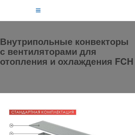
Внутрипольные конвекторы
с вентиляторами для
отопления и охлаждения FCH